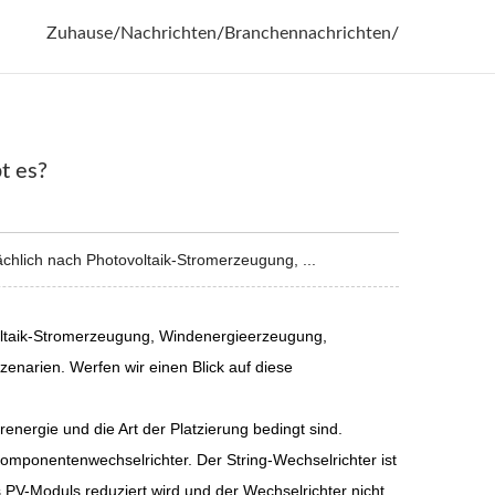
Zuhause
/
Nachrichten
/
Branchennachrichten
/
t es?
hlich nach Photovoltaik-Stromerzeugung, ...
voltaik-Stromerzeugung, Windenergieerzeugung,
narien. Werfen wir einen Blick auf diese
nergie und die Art der Platzierung bedingt sind.
 Komponentenwechselrichter. Der String-Wechselrichter ist
s PV-Moduls reduziert wird und der Wechselrichter nicht