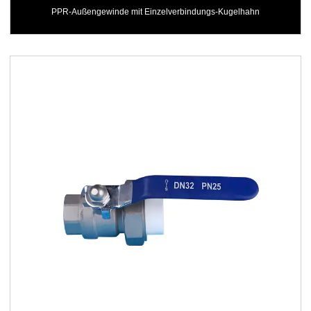
PPR-Außengewinde mit Einzelverbindungs-Kugelhahn