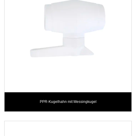
PPR-Kugelhahn mit Messingkugel