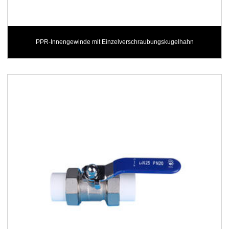
PPR-Innengewinde mit Einzelverschraubungskugelhahn