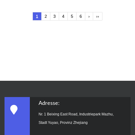
1
2
3
4
5
6
›
››
Adresse:
Nr. 1 Beixing East Road, Industriepark Mazhu,
Stadt Yuyao, Provinz Zhejiang